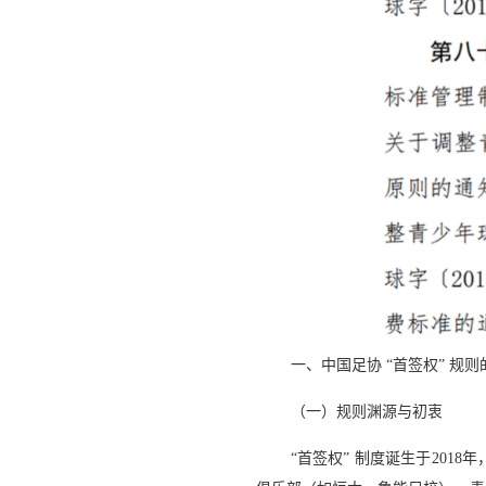
一、中国足协 “首签权” 规
（一）规则渊源与初衷
“首签权” 制度诞生于201