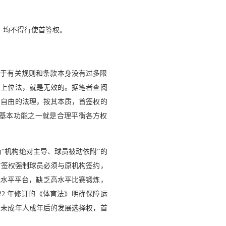
，均不得行使首签权。
对于有关规则和条款本身没有过多限
了上位法，就是无效的。据笔者查阅
约自由的法理，按其本质，首签权的
基本功能之一就是合理平衡各方权
“机构绝对主导、球员被动依附”的
首签权强制球员必须与原机构签约，
低水平平台，缺乏高水平比赛锻炼，
22 年修订的《体育法》明确保障运
制未成年人成年后的发展选择权，首