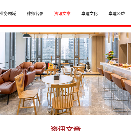
业务领域
律师名录
资讯文章
卓建文化
卓建公益
资讯文章