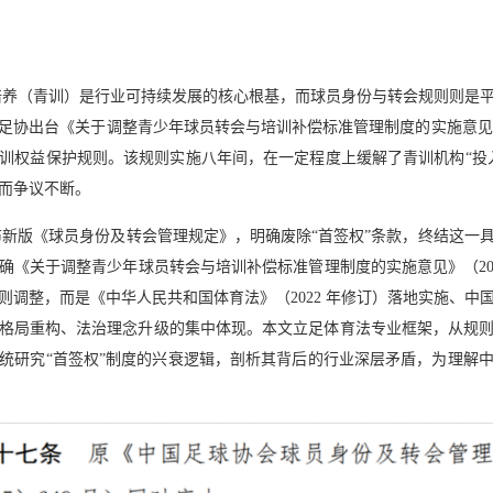
培养（青训）是行业可持续发展的核心根基，而球员身份与转会规则则是
国足协出台《关于调整青少年球员转会与培训补偿标准管理制度的实施意见
训权益保护规则。该规则实施八年间，在一定程度上缓解了青训机构“投
而争议不断。
发布新版《球员身份及转会管理规定》，明确废除“首签权”条款，终结这一
确《关于调整青少年球员转会与培训补偿标准管理制度的实施意见》（20
则调整，而是《中华人民共和国体育法》（2022 年修订）落地实施、中
格局重构、法治理念升级的集中体现。本文立足体育法专业框架，从规
统研究“首签权”制度的兴衰逻辑，剖析其背后的行业深层矛盾，为理解