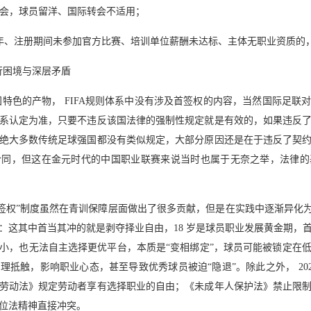
转会，球员留洋、国际转会不适用；
4年、注册期间未参加官方比赛、培训单位薪酬未达标、主体无职业资质的
行困境与深层矛盾
特色的产物， FIFA规则体系中没有涉及首签权的内容，当然国际足联
系认定为准，只要不违反该国法律的强制性规定就是有效的，如果违反
绝大多数传统足球强国都没有类似规定，大部分原因还是在于违反了契
合同，但这在金元时代的中国职业联赛来说当时也属于无奈之举，法律的
签权”制度虽然在青训保障层面做出了很多贡献，但是在实践中逐渐异化为
：这其中首当其冲的就是剥夺择业自由，18 岁是球员职业发展黄金期，
小，也无法自主选择更优平台，本质是“变相绑定”，球员可能被锁定在
抵触，影响职业心态，甚至导致优秀球员被迫“隐退”。除此之外， 20
劳动法》规定劳动者享有选择职业的自由；《未成年人保护法》禁止限
位法精神直接冲突。