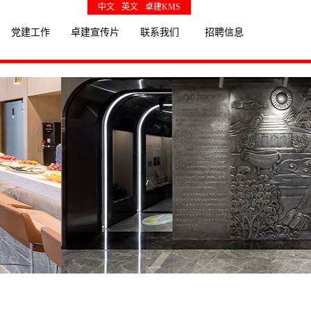
中文
英文
卓建KMS
党建工作
卓建宣传片
联系我们
招聘信息