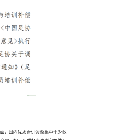
一方面，国内优质青训资源集中于少数