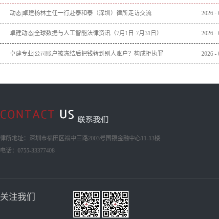
动态|卓建杨林主任一行赴泰和泰（深圳）律所走访交流
2026
-
卓建动态|全球数据与人工智能法律资讯（7月1日-7月31日）
2026
-
卓建专业|公司账户被冻结后把钱转到别人账户？构成拒执罪
2026
-
律所地址：深圳市福田区福中三路2003号国银金融中心11-13楼
电话：0755-33377408
关注我们