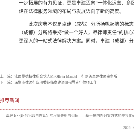
一步拓展的有力见证，更是卓建迈向“一体化运营、多
建在法律服务领域的布局与发展迈向了新的高度。
此次庆典不仅是卓建（成都）分所扬帆起航的标志
（成都）分所将秉持“做一个好人，尽律师责任”的核
更深入的一站式法律解决方案。同时，卓建（成都）分
上一篇：
法国曼德拉律所合伙人Mr.Olivier Mandel 一行到访卓建律师事务所
下一篇：
深圳市律师行业团委莅临卓建调研指导青年律师工作
推荐新闻
卓建专业|职务犯罪自首认定的尺度失衡与纠偏——基于境内外归案方式的差异化
2026
-