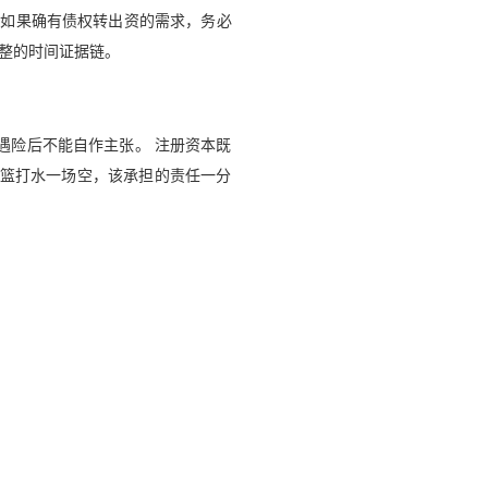
。如果确有债权转出资的需求，务必
整的时间证据链。
遇险后不能自作主张。 注册资本既
竹篮打水一场空，该承担的责任一分