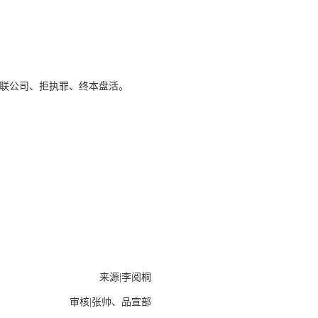
关联公司、拒执罪、终本盘活。
来源|李阅桐
审核|张帅、品宣部