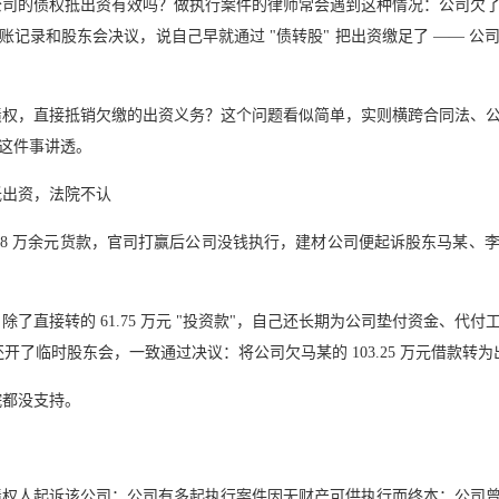
公司的债权抵出资有效吗？做执行案件的律师常会遇到这种情况：公司欠
记录和股东会决议，说自己早就通过 "债转股" 把出资缴足了 —— 
债权，直接抵销欠缴的出资义务？这个问题看似简单，实则横跨合同法、
这件事讲透。
抵出资，法院不认
38 万余元货款，官司打赢后公司没钱执行，建材公司便起诉股东马某、
了直接转的 61.75 万元 "投资款"，自己还长期为公司垫付资金、代
月，公司还开了临时股东会，一致通过决议：将公司欠马某的 103.25 万元借
院都没支持。
债权人起诉该公司；公司有多起执行案件因无财产可供执行而终本；公司