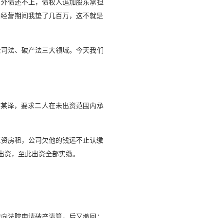
了外债还不上，债权人追加股东承担
公司经营期间我垫了几百万，这不就是
公司法、破产法三大领域。今天我们
李某泽，要求二人在未出资范围内承
付工资房租，公司欠他的钱远不止认缴
款转为出资，至此出资全部实缴。
曾向法院申请破产清算，后又撤回；