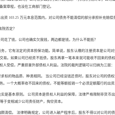
备案章程，也没在工商部门登记。
资 103.25 万元本息范围内，对公司债务不能清偿的部分承担补充赔偿
被法院否定？
公司花了钱，公司也确实欠我钱，两边都是钱，为什么不能抵？
务，它有法定的资本担保功能。简单说，股东认缴的注册资本是公司对外
交易。如果公司已经资不抵债，股东再拿一笔本来就可能收不回来的债
权人受偿，严重损害外部债权人利益。法院的裁判逻辑可以归纳为三层：
求标的物品质、种类相同。 当公司已经没钱还债时，股东对公司的债权本
务。一个大概率收不回来的债权，不能等额抵销一个必须足额履行的出资
充实是基本原则。 公司资本是债权人利益的保障，法律严格限制非货币
，等于变相减少公司责任财产，掏空资本。
偏颇清偿。 法律明确规定，公司进入破产程序后，股东不得以对公司的