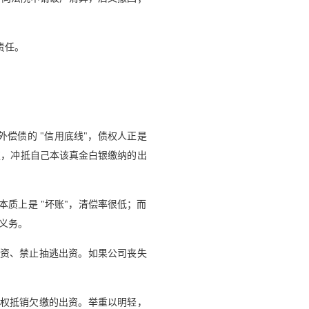
责任。
偿债的 "信用底线"，债权人正是
权，冲抵自己本该真金白银缴纳的出
质上是 "坏账"，清偿率很低；而
义务。
出资、禁止抽逃出资。如果公司丧失
债权抵销欠缴的出资。举重以明轻，