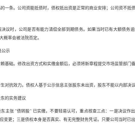
略的一条。公司资能抵债时，债权抵出资是正常的商业安排；公司资不抵
股决议时，公司是否有能力清偿全部到期债务。如果当时已有大额债务逾
大概率会被法院否定。
息公示
信赖基础。修改出资方式和实缴金额后，必须将新章程提交市场监管部门
产生对抗效力。债权人基于公示信息主张股东未出资，股东不能以内部决
股东的实务建议
东主张 "债转股" 已实缴，不要轻易认可，重点核查三点：一是决议作
应变更；三是债权本身是否真实、有无完整财务凭证。只要公司当时已