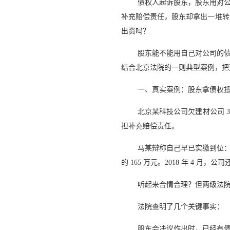
债权人起诉股东，股东用对
补充赔偿责任，股东却拿出一堆转账
出资吗？
股东能不能用自己对公司的
结合北京法院的一则典型案例，把
一、真实案例：股东拿债权
北京某科技公司欠建材公司 
担补充赔偿责任。
马某辩称自己早已实缴到位：除
的 165 万元。2018 年 4 
听起来合情合理？但两级法
法院查明了几个关键事实：
股东会决议作出时，已经有