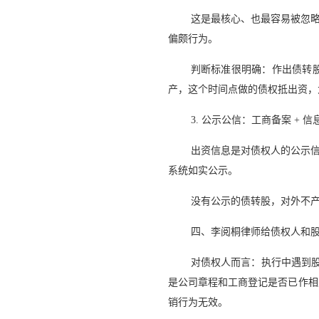
这是最核心、也最容易被忽
偏颇行为。
判断标准很明确：作出债转
产，这个时间点做的债权抵出资，
3. 公示公信：工商备案 + 信
出资信息是对债权人的公示
系统如实公示。
没有公示的债转股，对外不
四、李阅桐律师给债权人和
对债权人而言：执行中遇到股
是公司章程和工商登记是否已作相
销行为无效。