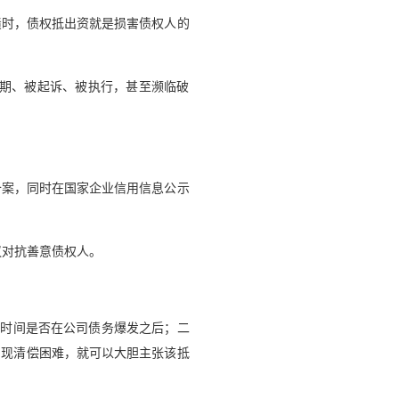
债时，债权抵出资就是损害债权人的
期、被起诉、被执行，甚至濒临破
备案，同时在国家企业信用信息公示
议对抗善意债权人。
出时间是否在公司债务爆发之后；二
出现清偿困难，就可以大胆主张该抵