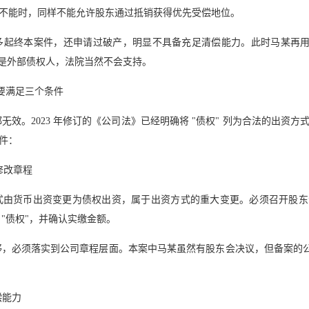
不能时，同样不能允许股东通过抵销获得优先受偿地位。
多起终本案件，还申请过破产，明显不具备充足清偿能力。此时马某再用
的却是外部债权人，法院当然不会支持。
，要满足三个条件
无效。2023 年修订的《公司法》已经明确将 "债权" 列为合法的出资
件：
 修改章程
式由货币出资变更为债权出资，属于出资方式的重大变更。必须召开股东
"债权"，并确认实缴金额。
，必须落实到公司章程层面。本案中马某虽然有股东会决议，但备案的公
偿能力