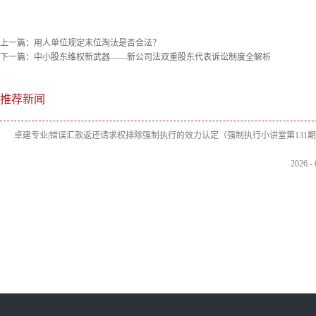
上一篇：
用人单位规定末位淘汰是否合法？
下一篇：
中小股东维权新武器——新公司法双重股东代表诉讼制度全解析
推荐新闻
卓建专业|错误汇款返还请求权排除强制执行的效力认定（强制执行小讲堂第131
2026
-