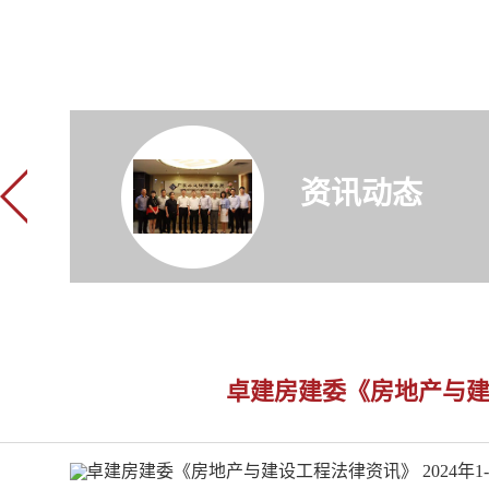
资讯动态
卓建房建委《房地产与建设