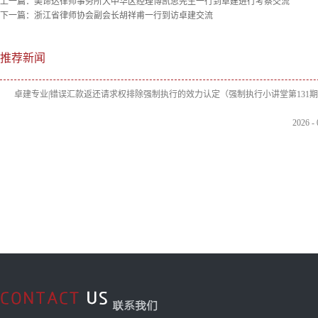
上一篇：
美谛达律师事务所大中华区经理博凯思先生一行到卓建进行考察交流
下一篇：
浙江省律师协会副会长胡祥甫一行到访卓建交流
推荐新闻
卓建专业|错误汇款返还请求权排除强制执行的效力认定（强制执行小讲堂第131
2026
-