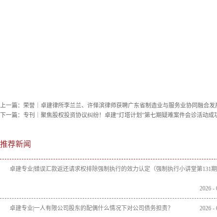
上一篇：
荣誉｜卓建律所李兰兰、许怿滨律师获聘广东省制造业与服务业协同融合发
下一篇：
专刊｜聚焦股权投资协议纠纷！卓建“灯塔计划”第七期疑难案件会诊活动成
推荐新闻
卓建专业|错误汇款返还请求权排除强制执行的效力认定（强制执行小讲堂第131
2026
-
卓建专业|一人有限公司股东的配偶什么情况下对公司债务担责？
2026
-