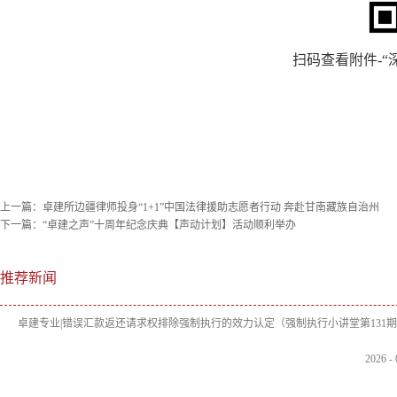
扫码查看附件-
上一篇：
卓建所边疆律师投身“1+1”中国法律援助志愿者行动 奔赴甘南藏族自治州
下一篇：
“卓建之声”十周年纪念庆典【声动计划】活动顺利举办
推荐新闻
卓建专业|错误汇款返还请求权排除强制执行的效力认定（强制执行小讲堂第131
2026
-