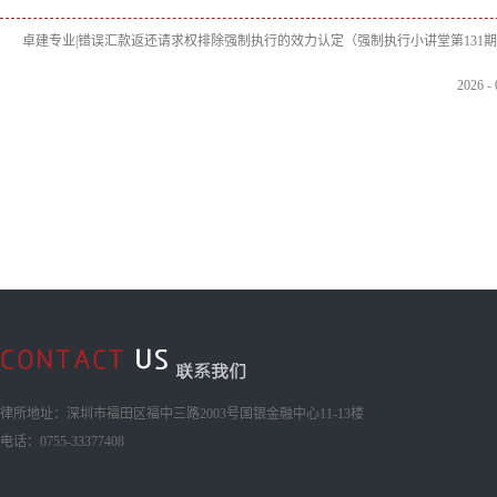
卓建专业|错误汇款返还请求权排除强制执行的效力认定（强制执行小讲堂第131
2026
-
律所地址：深圳市福田区福中三路2003号国银金融中心11-13楼
电话：0755-33377408