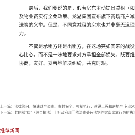
最后，我们要说的是，假若房东主动提出减租（如万
及物业费实行全免政策、龙湖集团宣布旗下商场商户减半收取
送炭的义举。但是，不同意减租的房东也并非毫无道理
力。
不管是承租方还是出租方，在这场突如其来的战役
心比心，而不是一味地要求对方承担全部损失。既要维
协商，友好、妥善地解决纠纷，共克时艰。
上一篇：
法律顾问，快速财产调查、查封保全、强制执行，建设工程和房地产 专业
下一篇：
共同战“疫”（综合执法）｜对政府部门依法查处违法饲养家畜家禽行为的执
推荐新闻