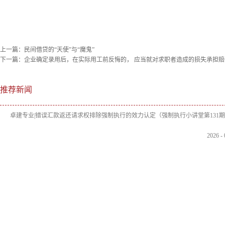
上一篇：
民间借贷的“天使”与“魔鬼”
下一篇：
企业确定录用后，在实际用工前反悔的， 应当就对求职者造成的损失承担赔
推荐新闻
卓建专业|错误汇款返还请求权排除强制执行的效力认定（强制执行小讲堂第131
2026
-