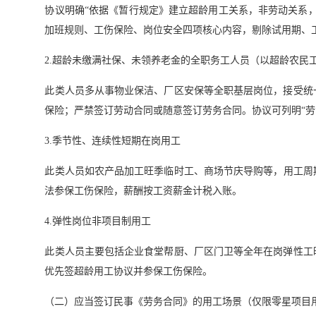
协议明确“依据《暂行规定》建立超龄用工关系，非劳动关系
加班规则、工伤保险、岗位安全四项核心内容，剔除试用期、
2.超龄未缴满社保、未领养老金的全职务工人员（以超龄农民
此类人员多从事物业保洁、厂区安保等全职基层岗位，接受统
保险；严禁签订劳动合同或随意签订劳务合同。协议可列明“劳
3.季节性、连续性短期在岗用工
此类人员如农产品加工旺季临时工、商场节庆导购等，用工周期
法参保工伤保险，薪酬按工资薪金计税入账。
4.弹性岗位非项目制用工
此类人员主要包括企业食堂帮厨、厂区门卫等全年在岗弹性工
优先签超龄用工协议并参保工伤保险。
（二）应当签订民事《劳务合同》的用工场景（仅限零星项目