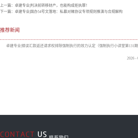
上一篇：
卓建专业|判决前转移财产，也能构成拒执罪！
下一篇：
卓建专业|国办54号文落地：私募对赌协议专项规则推演与合规解构
推荐新闻
卓建专业|错误汇款返还请求权排除强制执行的效力认定（强制执行小讲堂第131
2026
-