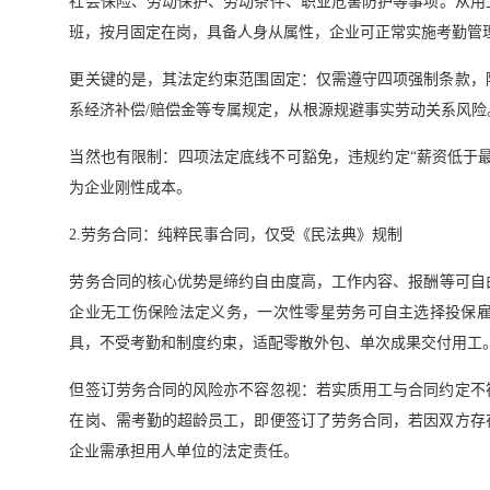
社会保险、劳动保护、劳动条件、职业危害防护等事项。从用
班，按月固定在岗，具备人身从属性，企业可正常实施考勤管
更关键的是，其法定约束范围固定：仅需遵守四项强制条款，
系经济补偿/赔偿金等专属规定，从根源规避事实劳动关系风险
当然也有限制：四项法定底线不可豁免，违规约定“薪资低于最
为企业刚性成本。
2.劳务合同：纯粹民事合同，仅受《民法典》规制
劳务合同的核心优势是缔约自由度高，工作内容、报酬等可自
企业无工伤保险法定义务，一次性零星劳务可自主选择投保
具，不受考勤和制度约束，适配零散外包、单次成果交付用工
但签订劳务合同的风险亦不容忽视：若实质用工与合同约定不
在岗、需考勤的超龄员工，即便签订了劳务合同，若因双方存
企业需承担用人单位的法定责任。