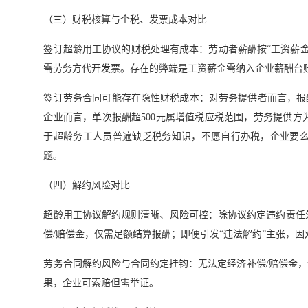
（三）财税核算与个税、发票成本对比
签订超龄用工协议的财税处理有成本：劳动者薪酬按“工资薪
需劳务方代开发票。存在的弊端是工资薪金需纳入企业薪酬台
签订劳务合同可能存在隐性财税成本：对劳务提供者而言，报酬
企业而言，单次报酬超500元属增值税应税范围，劳务提供
于超龄务工人员普遍缺乏税务知识，不愿自行办税，企业要
题。
（四）解约风险对比
超龄用工协议解约规则清晰、风险可控：除协议约定违约责任
偿/赔偿金，仅需足额结算报酬；即便引发“违法解约”主张，
劳务合同解约风险与合同约定挂钩：无法定经济补偿/赔偿金，
果，企业可索赔但需举证。