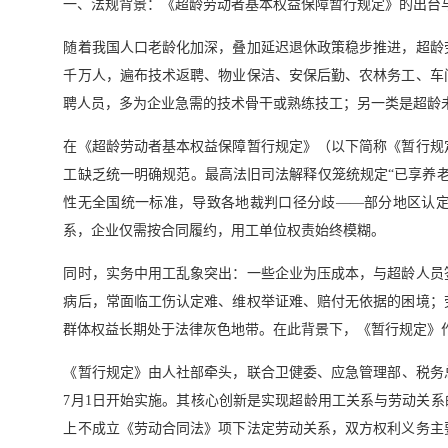
一、法规背景：《超龄劳动者基本权益保障暂行规定》的出台
随着我国人口老龄化加深，叠加延迟退休政策稳步推进，超龄
千万人，遍布技术返聘、物业保洁、安保后勤、农林务工、车
聘人员，多为企业急需的技术骨干或熟练技工；另一类是超龄
在《超龄劳动者基本权益保障暂行规定》（以下简称《暂行规
工缺乏统一明确规范。最高法旧司法解释仅笼统规定“已享养
性无全国统一标准，导致各地裁判口径分歧——部分地区认
系，企业仅需按合同履约，用工单位权责始终模糊。
同时，实务中用工乱象突出：一些企业为压成本，与超龄人员
病后，常面临工伤认定难、维权举证难、赔付无依据的困境；
群体权益长期处于法律灰色地带。在此背景下，《暂行规定》
《暂行规定》由人社部牵头，联合卫健委、应急管理部、税务总
7月1日开始实施。其核心创新是实现超龄用工关系与劳动关系
上不成立《劳动合同法》项下法定劳动关系，双方权利义务主