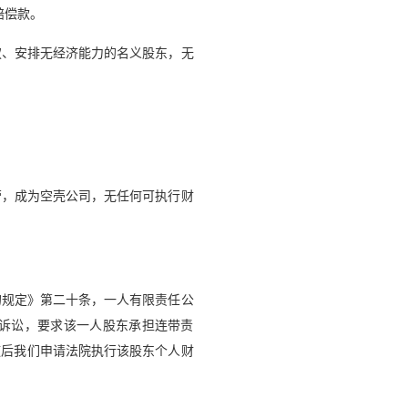
赔偿款。
权、安排无经济能力的名义股东，无
营，成为空壳公司，无任何可执行财
的规定》第二十条，一人有限责任公
诉讼，要求该一人股东承担连带责
随后我们申请法院执行该股东个人财