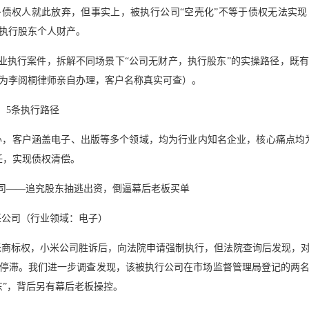
债权人就此放弃，但事实上，被执行公司“空壳化”不等于债权无法实
执行股东个人财产。
业执行案件，拆解不同场景下“公司无财产，执行股东”的实操路径，既
为李阅桐律师亲自办理，客户名称真实可查）。
，5条执行路径
办，客户涵盖电子、出版等多个领域，均为行业内知名企业，核心痛点均
任，实现债权清偿。
司——追究股东抽逃出资，倒逼幕后老板买单
任公司（行业领域：电子）
米商标权，小米公司胜诉后，向法院申请强制执行，但法院查询后发现，
停滞。我们进一步调查发现，该被执行公司在市场监督管理局登记的两
东”，背后另有幕后老板操控。