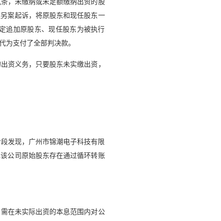
九条，未缴纳或未足额缴纳出资的股
遂另案起诉，将原股东和现任股东一
定追加原股东、现任股东为被执行
代为支付了全部判决款。
的出资义务，只要股东未实缴出资，
阶段发现，广州市锦潮电子科技有限
现该公司原始股东存在通过循环转账
，需在未实际出资的本息范围内对公