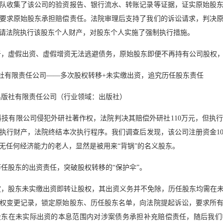
队收集了该公司的验资报告、银行流水、转账记录等证据，证实原始股
要求原始股东承担赔偿责任。法院审理后支持了我们的诉讼请求，判决
请法院执行该股东个人财产，对股东个人实施了强制执行措施。
于，虚假出资、虚假增资无法逃避债务，原始股东即便不再持有公司股权
社有限责任公司——多次股权转移+未实缴出资，追究历任股东责任
出版社有限责任公司（行业领域：出版社）
技有限公司侵犯外研社著作权，法院判决其赔偿外研社110万元，但执
执行财产，法院终结本次执行程序。我们调查后发现，该公司注册资金10
无任何经济能力的老人，显然是被用来“背锅”的名义股东。
任股东的出资责任，突破股权转移的“保护伞”。
定，股东未实缴出资即转让股权，其出资义务并不免除，历任股东均需在
权变更记录，锁定原始股东、历任股东名单，向法院提起诉讼，要求所
股东在未实际出资的本息范围内对涉案债务承担补充赔偿责任，随后我们