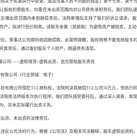
法院关于民事执行中变更、追加当事人若干问题的规定》第十七条、第十
让股权的原股东，均需在未出资范围内对公司债务承担责任。我们团队
未实缴出资范围内承担赔偿责任。法院审理后支持了我们的诉讼请求，裁
房产，拟进行低价拍卖。该股东亲属（其姐姐）为避免房产被拍卖，主动
到位，荣事达公司顺利收回赔偿款。此案例提醒，股权转移不能免除股东
究其责任，通过查封股东个人财产，倒逼债务清偿。
有限公司——虚假增资+虚假出资，追究原始股东责任
份有限公司（行业领域：电子）
技有限公司侵犯TCL商标权，法院判决其赔偿TCL公司50万元，但执行
法院依法终结本次执行程序。我们团队接受委托后，通过深入调查，发
为，并未实际履行出资义务。
假出资、未出资的法律责任。
重违反公司法的行为，根据《公司法》及相关司法解释，股东虚假出资的