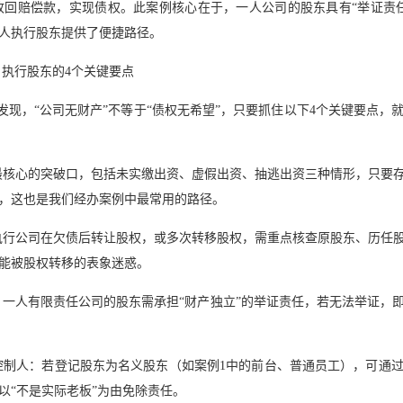
收回赔偿款，实现债权。此案例核心在于，一人公司的股东具有“举证责
人执行股东提供了便捷路径。
执行股东的4个关键要点
发现，“公司无财产”不等于“债权无希望”，只要抓住以下4个关键要点，
是最核心的突破口，包括未实缴出资、虚假出资、抽逃出资三种情形，只要
，这也是我们经办案例中最常用的路径。
被执行公司在欠债后转让股权，或多次转移股权，需重点核查原股东、历任
能被股权转移的表象迷惑。
司：一人有限责任公司的股东需承担“财产独立”的举证责任，若无法举证，
际控制人：若登记股东为名义股东（如案例1中的前台、普通员工），可通
以“不是实际老板”为由免除责任。