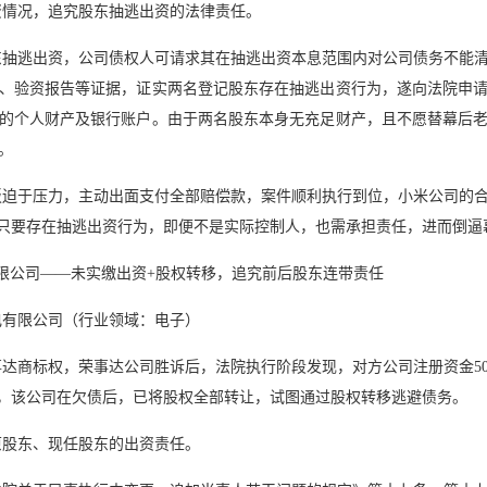
资情况，追究股东抽逃出资的法律责任。
东抽逃出资，公司债权人可请求其在抽逃出资本息范围内对公司债务不能
、验资报告等证据，证实两名登记股东存在抽逃出资行为，遂向法院申
的个人财产及银行账户。由于两名股东本身无充足财产，且不愿替幕后
。
板迫于压力，主动出面支付全部赔偿款，案件顺利执行到位，小米公司的
，只要存在抽逃出资行为，即便不是实际控制人，也需承担责任，进而倒逼
限公司——未实缴出资+股权转移，追究前后股东连带责任
电有限公司（行业领域：电子）
达商标权，荣事达公司胜诉后，法院执行阶段发现，对方公司注册资金50
是，该公司在欠债后，已将股权全部转让，试图通过股权转移逃避债务。
原股东、现任股东的出资责任。