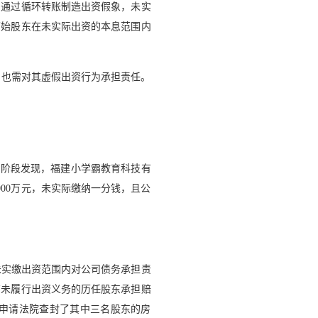
东通过循环转账制造出资假象，未实
原始股东在未实际出资的本息范围内
，也需对其虚假出资行为承担责任。
行阶段发现，福建小学霸教育科技有
00万元，未实际缴纳一分钱，且公
未实缴出资范围内对公司债务承担责
有未履行出资义务的历任股东承担赔
申请法院查封了其中三名股东的房