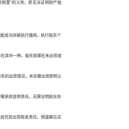
任倒置”的义务，若无法证明财产独
就能成功突破执行僵局，执行股东个
存在其中一种，股东就需在未出资或
股东的出资情况，未实缴出资即转让
即需承担连带责任，无需证明股东存
过追究其出资瑕疵责任，倒逼幕后实