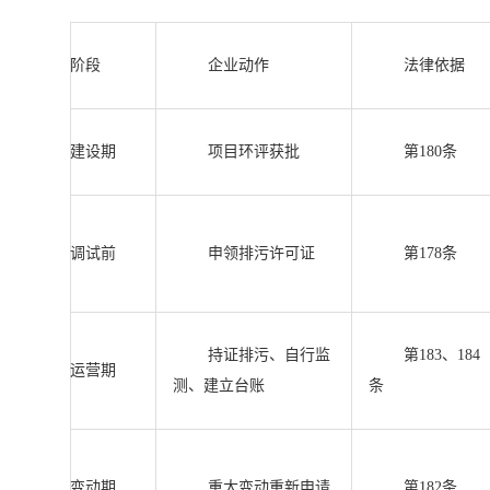
阶段
企业动作
法律依据
建设期
项目环评获批
第180条
调试前
申领排污许可证
第178条
持证排污、自行监
第183、184
运营期
测、建立台账
条
变动期
重大变动重新申请
第182条