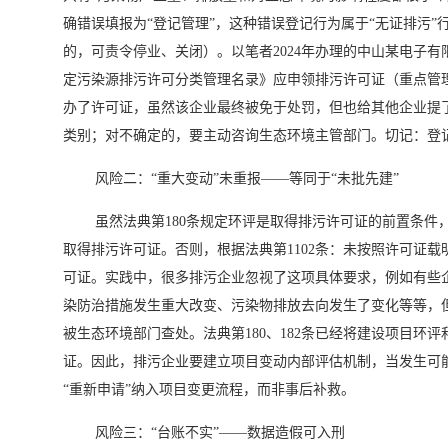
确错误填报为“登记管理”，这种错误登记行为属于“无证排污”行
的，可责令停业、关闭）。以笔者2024年办理的中山某电子有
定污染源排污许可分类管理名录》应申领排污许可证（重点管理）
办了许可证，虽然该企业最终被免于处罚，但也给其他企业提
类别；对不确定的，要主动咨询生态环境主管部门。切记：登
风险二：“重大变动”未重报——等同于“未批先建”
虽然法典第180条规定环评是取得排污许可证的前置条件
取得排污许可证。否则，根据法典第1102条：未按照许可证载
可证。实践中，很多排污企业忽视了这项具体要求，例如有些
染防治措施发生重大改变、污染物排放去向发生了变化等等，
被生态环境部门查处。法典第180、182条已经将建设项目环
证。因此，排污企业要建立项目变动内部评估机制，当发生可
“重新申请”纳入项目变更流程，而非事后补救。
风险三：“台账不实”——数据造假可入刑