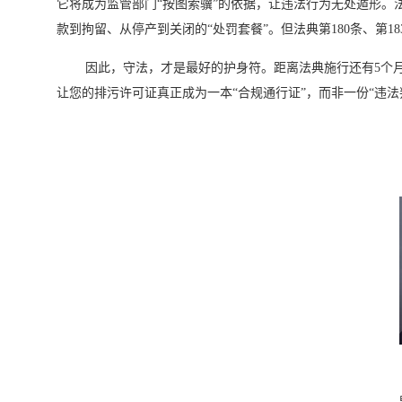
它将成为监管部门“按图索骥”的依据，让违法行为无处遁形。法
款到拘留、从停产到关闭的“处罚套餐”。但法典第180条、第
因此，守法，才是最好的护身符。距离法典施行还有5个月
让您的排污许可证真正成为一本“合规通行证”，而非一份“违法