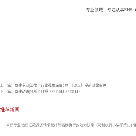
专业领域：专注从事EHS
上一篇：
卓建专业|法律与行业视角深度分析《逐玉》提前泄露事件
下一篇：
卓建动态|分所半月报（3月16日-3月31日）
推荐新闻
卓建专业|错误汇款返还请求权排除强制执行的效力认定（强制执行小讲堂第131