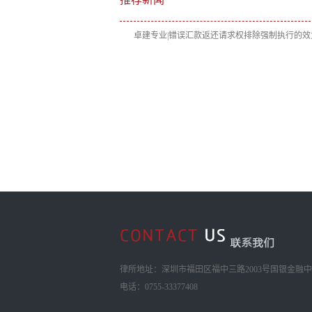
卓建专业|错误汇款返还请求权排除强制执行的效
律所地址：深圳市福田区福中三路2003号国银金融中心
电话：0755-33377408