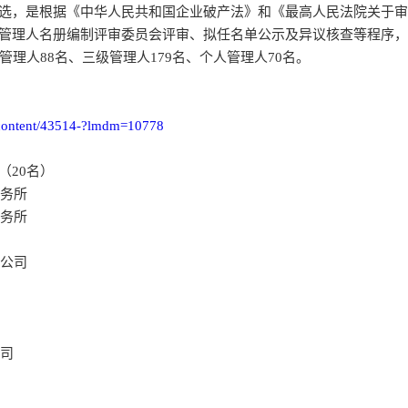
选，是根据《中华人民共和国企业破产法》和《最高人民法院关于审
管理人名册编制评审委员会评审、拟任名单公示及异议核查等程序，最
管理人88名、三级管理人179名、个人管理人70名。
/content/43514-?lmdm=10778
（20名）
务所
务所
公司
司