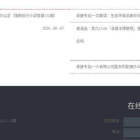
力认定（强制执行小讲堂第131期）
卓建专业|一文解读：生态环保法典中与
2026
-
08
-
07
邀请函｜周六15:00「卓建法律聊吧
全线
卓建专业|一人有限公司股东的配偶什
在
11-13楼
您的姓名：
电话：