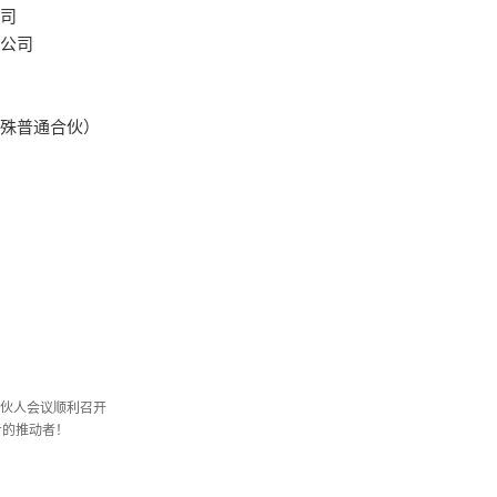
司
公司
殊普通合伙）
合伙人会议顺利召开
步的推动者！