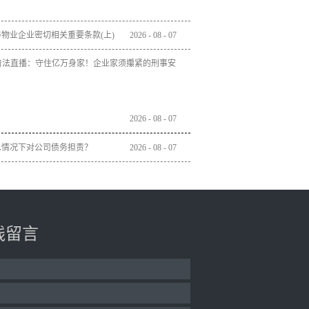
物业企业密切相关重要条款(上)
2026
-
08
-
07
」普法直播：守住亿万身家！企业家须攥紧的刑事安
2026
-
08
-
07
么情况下对公司债务担责？
2026
-
08
-
07
线留言