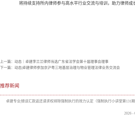
将持续支持所内律师参与高水平行业交流与培训，助力律师成
上一篇：
动态｜卓建李兰兰律师当选广东省法学会第十届理事会理事
下一篇：
动态|卓建律师参加京沪粤三地基层治理与物业管理法律业务交流会
推荐新闻
卓建专业|错误汇款返还请求权排除强制执行的效力认定（强制执行小讲堂第131
2026
-