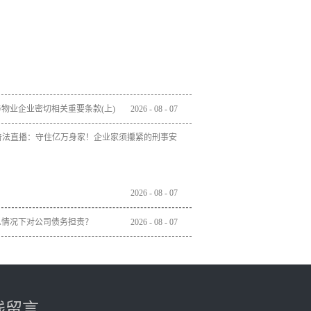
物业企业密切相关重要条款(上)
2026
-
08
-
07
」普法直播：守住亿万身家！企业家须攥紧的刑事安
2026
-
08
-
07
么情况下对公司债务担责？
2026
-
08
-
07
线留言