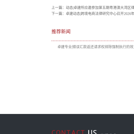
上一篇：
动态|卓建所应邀参加第五期粤港澳大湾区
下一篇：
卓建动态|跨境电商法律研究中心召开202
推荐新闻
卓建专业|错误汇款返还请求权排除强制执行的效