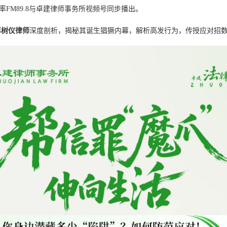
FM89.8与卓建律师事务所视频号同步播出。
卓树仪律师
深度剖析，揭秘其诞生猖獗内幕，解析高发行为，传授应对招数