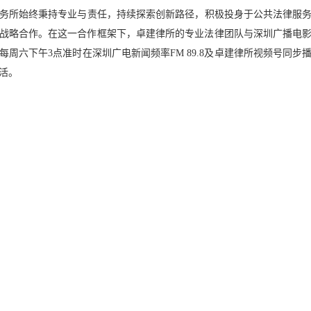
务所始终秉持专业与责任，持续探索创新路径，积极投身于公共法律服务事
战略合作。在这一合作框架下，卓建律所的专业法律团队与深圳广播电
周六下午3点准时在深圳广电新闻频率FM 89.8及卓建律所视频号同
活。