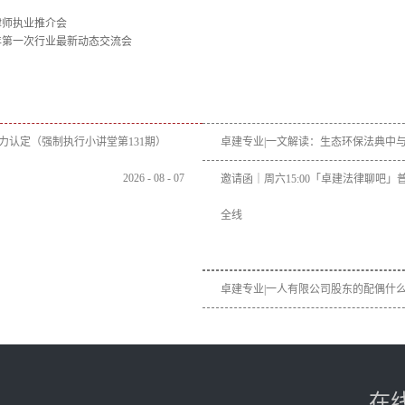
律师执业推介会
6年第一次行业最新动态交流会
力认定（强制执行小讲堂第131期）
卓建专业|一文解读：生态环保法典中与
2026
-
08
-
07
邀请函｜周六15:00「卓建法律聊吧
全线
卓建专业|一人有限公司股东的配偶什
在