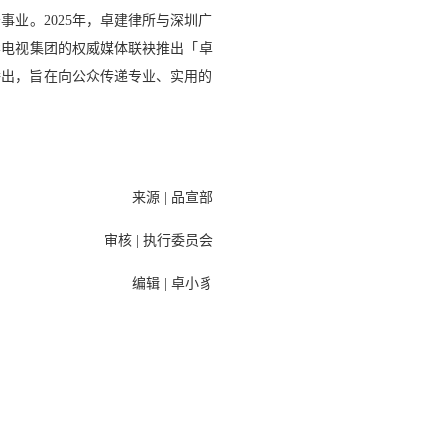
业。2025年，卓建律所与深圳广
影电视集团的权威媒体联袂推出「卓
步播出，旨在向公众传递专业、实用的
来源 | 品宣部
审核 | 执行委员会
编辑 | 卓小豸