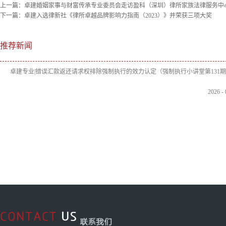
上一篇：
卓建婚姻家事与财富传承专业委员会走访盈科（深圳）律所家族法律服务中
下一篇：
卓建入选律新社《律所卓越品牌影响力指南（2023）》并荣获三项大奖
推荐新闻
卓建专业|错误汇款返还请求权排除强制执行的效力认定（强制执行小讲堂第131
2026
-