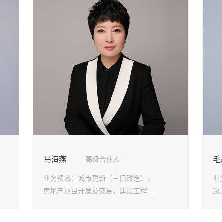
劳动人事法律事务部
大连分
政府法律事务部
龙华分
婚姻家事与财富传承法律
坪山分
事务部
光明分
涉外法律事务部
东莞分
争议解决法律事务部
郑州分
马鞍山
银川分
杭州分
马海燕
毛
高级合伙人
业务领域：
城市更新（三旧改造），
业
房地产项目开发及交易，建设工程，
决
民商事诉讼