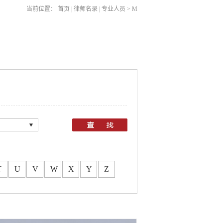
当前位置：
首页
|
律师名录
|
专业人员
>
M
：
所
所
T
U
V
W
X
Y
Z
所
所
所
所