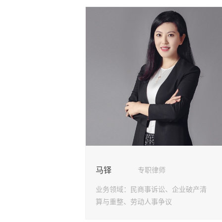
马铎
专职律师
业务领域：
民商事诉讼、企业破产清
算与重整、劳动人事争议