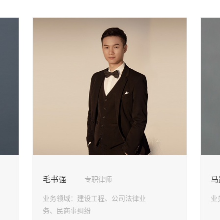
毛书强
马
专职律师
业务领域：
建设工程、公司法律业
业
务、民商事纠纷