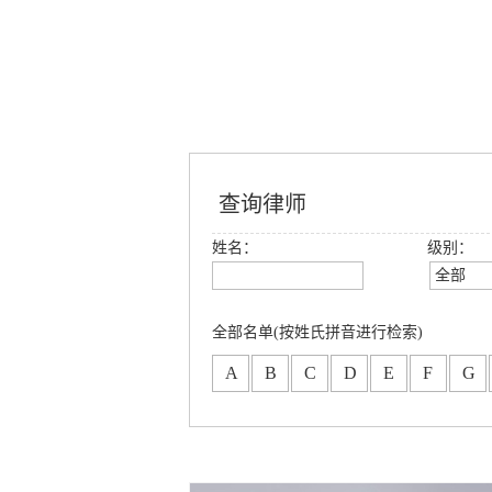
查询律师
姓名：
级别：
全部
全部
创始合
全部名单(按姓氏拼音进行检索)
高级合
A
B
C
D
E
F
G
合伙人
专职律
分所合