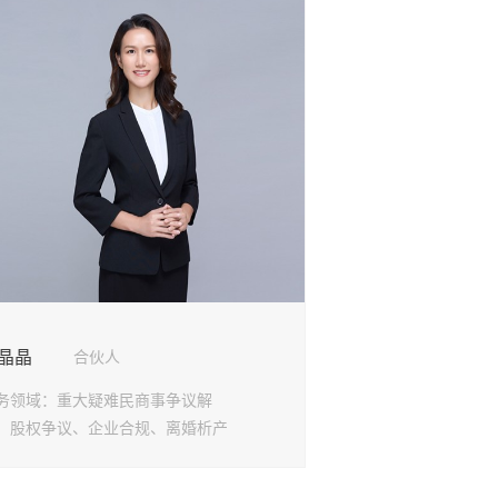
所
所
所
所
所
所
分所
所
所
晶晶
合伙人
务领域：
重大疑难民商事争议解
、股权争议、企业合规、离婚析产