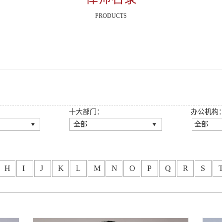
PRODUCTS
十大部门：
办公机构
全部
全部
全部
全部
伙人
公司法律事务部
深圳总
伙人
房地产与建设工程法律事
广州分
H
I
J
K
L
M
N
O
P
Q
R
S
务部
龙岗分
师
刑事法律事务部
重庆分
伙人
知识产权法律事务部
西安分
金融法律事务部
福州分