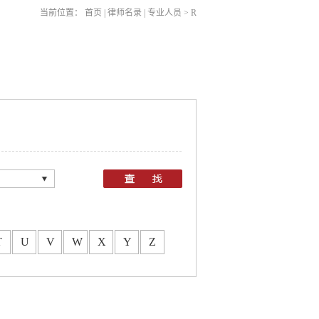
当前位置：
首页
|
律师名录
|
专业人员
>
R
：
所
所
T
U
V
W
X
Y
Z
所
所
所
所