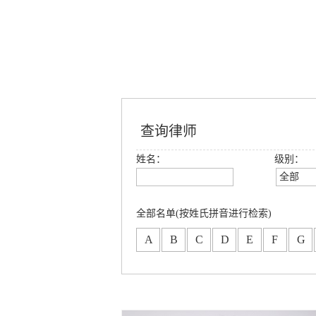
查询律师
姓名：
级别：
全部
全部
创始合
全部名单(按姓氏拼音进行检索)
高级合
A
B
C
D
E
F
G
合伙人
专职律
分所合