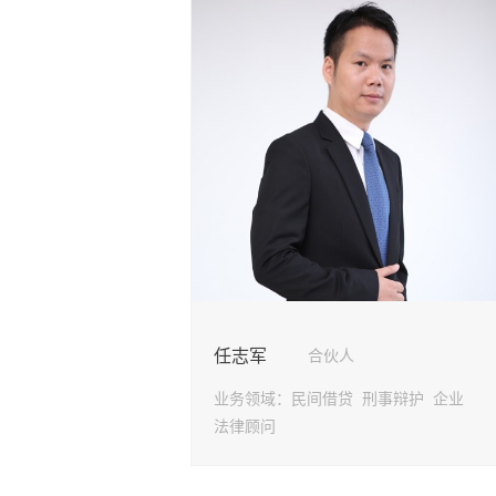
任志军
合伙人
业务领域：
民间借贷 刑事辩护 企业
法律顾问