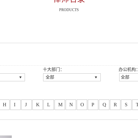
PRODUCTS
十大部门：
办公机构
全部
全部
全部
全部
伙人
公司法律事务部
深圳总
伙人
房地产与建设工程法律事
广州分
H
I
J
K
L
M
N
O
P
Q
R
S
务部
龙岗分
师
刑事法律事务部
重庆分
伙人
知识产权法律事务部
西安分
金融法律事务部
福州分