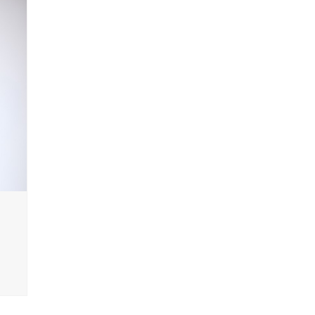
劳动人事法律事务部
大连分
政府法律事务部
龙华分
婚姻家事与财富传承法律
坪山分
事务部
光明分
涉外法律事务部
东莞分
争议解决法律事务部
郑州分
马鞍山
银川分
杭州分