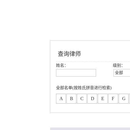
查询律师
姓名：
级别：
全部
全部
创始合
全部名单(按姓氏拼音进行检索)
高级合
A
B
C
D
E
F
G
合伙人
专职律
分所合