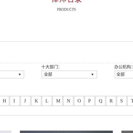
PRODUCTS
十大部门：
办公机构
全部
全部
全部
全部
伙人
公司法律事务部
深圳总
伙人
房地产与建设工程法律事
广州分
H
I
J
K
L
M
N
O
P
Q
R
S
务部
龙岗分
师
刑事法律事务部
重庆分
伙人
知识产权法律事务部
西安分
金融法律事务部
福州分