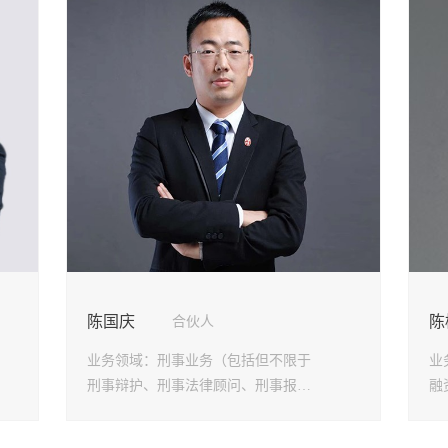
劳动人事法律事务部
大连分
政府法律事务部
龙华分
婚姻家事与财富传承法律
坪山分
事务部
光明分
涉外法律事务部
东莞分
争议解决法律事务部
郑州分
马鞍山
银川分
杭州分
陈国庆
陈
合伙人
业务领域：
刑事业务（包括但不限于
业
刑事辩护、刑事法律顾问、刑事报
融
案、刑事自诉、刑事申诉、死刑复核
理
代理）