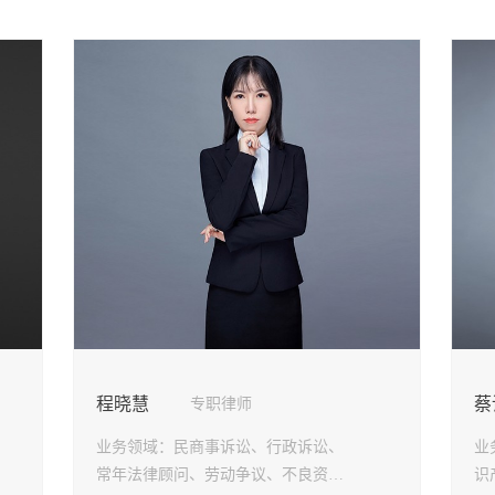
程晓慧
蔡
专职律师
业务领域：
民商事诉讼、行政诉讼、
业
常年法律顾问、劳动争议、不良资产
识