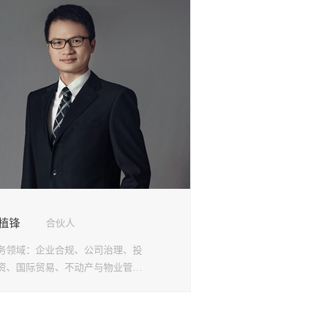
所
所
所
所
所
所
分所
所
所
植锋
合伙人
务领域：
企业合规、公司治理、投
资、国际贸易、不动产与物业管
、争议解决