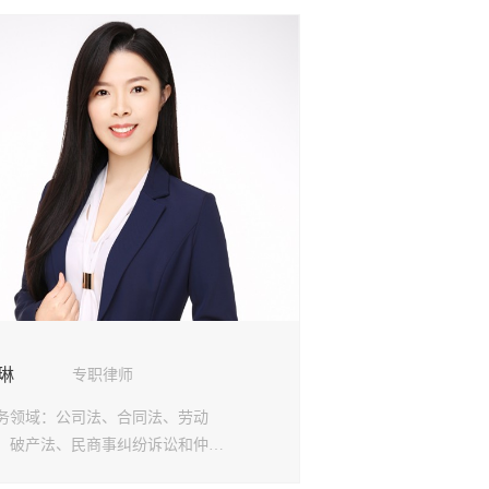
琳
专职律师
务领域：
公司法、合同法、劳动
、破产法、民商事纠纷诉讼和仲裁
件