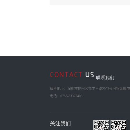
规、刑事控告、刑事危机应对、反商
业贿赂反舞弊调查合规专项
律所地址：深圳市福田区福中三路2003号国银金融中心
电话：0755-33377408
关注我们