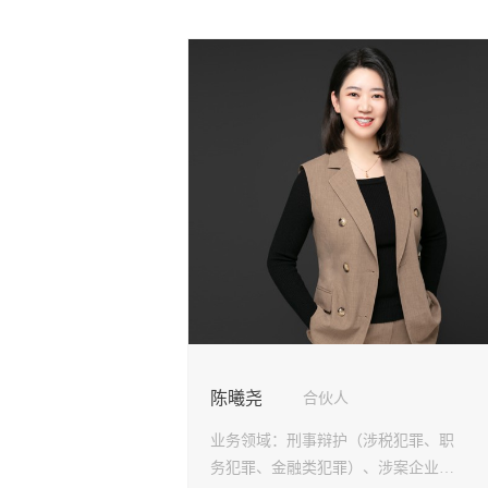
陈曦尧
合伙人
业务领域：
刑事辩护（涉税犯罪、职
务犯罪、金融类犯罪）、涉案企业合