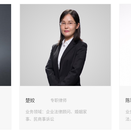
楚姣
陈
专职律师
业务领域：
企业法律顾问、婚姻家
业
事、民商事诉讼
法
案