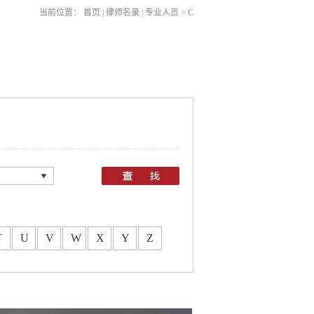
当前位置：
首页
|
律师名录
|
专业人员
>
C
：
所
所
T
U
V
W
X
Y
Z
所
所
所
所