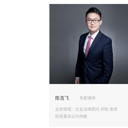
陈浩飞
专职律师
业务领域：
企业法律顾问 并购 发债
民商事诉讼与仲裁