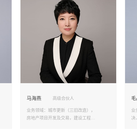
劳动人事法律事务部
大连分
政府法律事务部
龙华分
婚姻家事与财富传承法律
坪山分
事务部
光明分
涉外法律事务部
东莞分
争议解决法律事务部
郑州分
马鞍山
银川分
杭州分
马海燕
毛
高级合伙人
业务领域：
城市更新（三旧改造），
业
房地产项目开发及交易，建设工程，
决
民商事诉讼