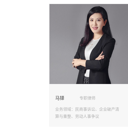
马铎
专职律师
业务领域：
民商事诉讼、企业破产清
算与重整、劳动人事争议