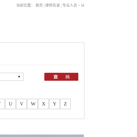
当前位置：
首页
|
律师名录
|
专业人员
>
M
：
所
所
T
U
V
W
X
Y
Z
所
所
所
所