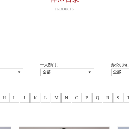
PRODUCTS
十大部门：
办公机构
全部
全部
全部
全部
伙人
公司法律事务部
深圳总
伙人
房地产与建设工程法律事
广州分
H
I
J
K
L
M
N
O
P
Q
R
S
务部
龙岗分
师
刑事法律事务部
重庆分
伙人
知识产权法律事务部
西安分
金融法律事务部
福州分