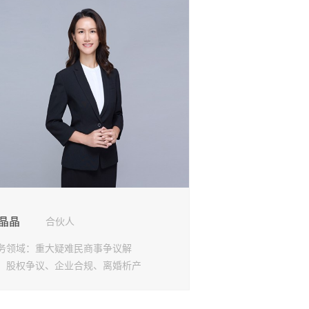
所
所
所
所
所
所
分所
所
所
晶晶
合伙人
务领域：
重大疑难民商事争议解
、股权争议、企业合规、离婚析产