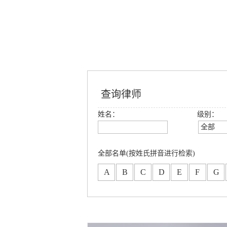
查询律师
姓名：
级别：
全部
全部
创始合
全部名单(按姓氏拼音进行检索)
高级合
A
B
C
D
E
F
G
合伙人
专职律
分所合