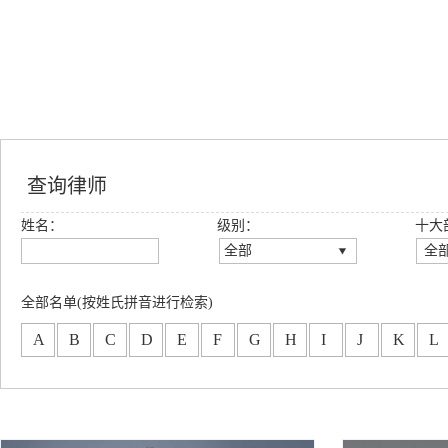
查询律师
姓名：
级别：
十大
全部
全
全部
全
创始合伙人
公
全部名单(按姓氏拼音进行检索)
高级合伙人
房
A
B
C
D
E
F
G
H
I
J
K
L
合伙人
务
专职律师
刑
分所合伙人
知
金