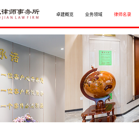
卓建概览
业务领域
律师名录