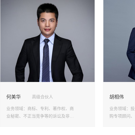
劳
政
婚
事
涉
争
何美华
胡相伟
高级合伙人
业务领域：
商标、专利、著作权、商
业务领域：
投
业秘密、不正当竞争等的诉讼及非诉
购专项顾问、
领域