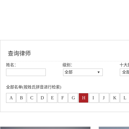
查询律师
姓名：
级别：
十大
全部
全
全部
全
创始合伙人
公
全部名单(按姓氏拼音进行检索)
高级合伙人
房
A
B
C
D
E
F
G
H
I
J
K
L
合伙人
务
专职律师
刑
分所合伙人
知
金