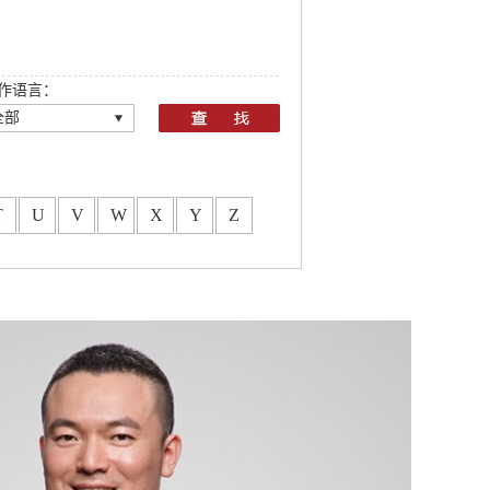
作语言：
全部
全部
T
U
V
W
X
Y
Z