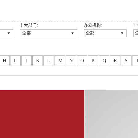
十大部门：
办公机构：
工
全部
全部
全部
全部
公司法律事务部
深圳总所
房地产与建设工程法律事
广州分所
H
I
J
K
L
M
N
O
P
Q
R
S
务部
龙岗分所
刑事法律事务部
重庆分所
知识产权法律事务部
西安分所
金融法律事务部
福州分所
劳动人事法律事务部
大连分所
政府法律事务部
龙华分所
婚姻家事与财富传承法律
坪山分所
事务部
光明分所
涉外法律事务部
东莞分所
争议解决法律事务部
郑州分所