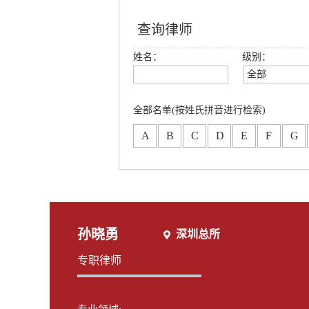
查询律师
姓名：
级别：
全部
全部
创始合伙人
全部名单(按姓氏拼音进行检索)
高级合伙人
A
B
C
D
E
F
G
合伙人
专职律师
分所合伙人
孙晓勇
深圳总所
专职律师