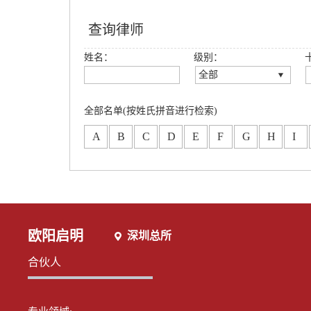
查询律师
姓名：
级别：
全部
全部
创始合伙人
全部名单(按姓氏拼音进行检索)
高级合伙人
A
B
C
D
E
F
G
H
I
合伙人
专职律师
分所合伙人
欧阳启明
深圳总所
合伙人