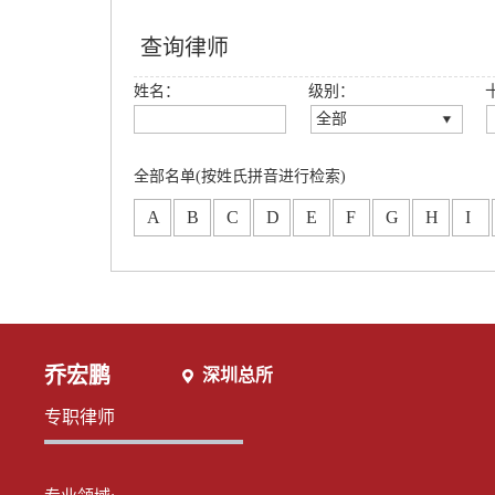
查询律师
姓名：
级别：
全部
全部
创始合伙人
全部名单(按姓氏拼音进行检索)
高级合伙人
A
B
C
D
E
F
G
H
I
合伙人
专职律师
分所合伙人
乔宏鹏
深圳总所
专职律师