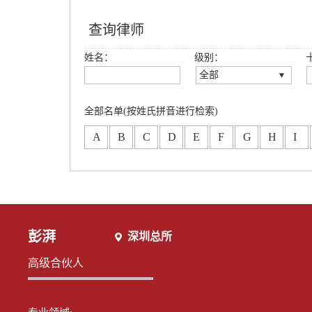
查询律师
姓名：
级别：
全部
全部
创始合伙人
全部名单(按姓氏拼音进行检索)
高级合伙人
A
B
C
D
E
F
G
H
I
合伙人
专职律师
分所合伙人
彭湃
深圳总所
高级合伙人