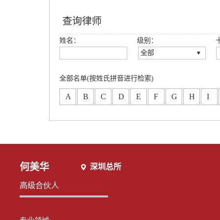
查询律师
姓名：
级别：
全部
全部
创始合伙人
全部名单(按姓氏拼音进行检索)
高级合伙人
A
B
C
D
E
F
G
H
I
合伙人
专职律师
分所合伙人
何美华
深圳总所
高级合伙人