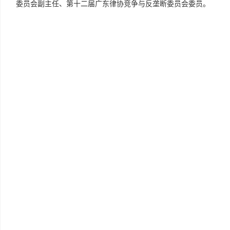
委员会副主任、第十二届广东律协竞争与反垄断委员会委员。