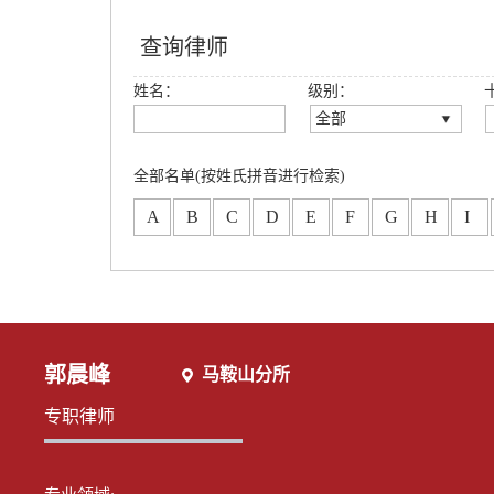
查询律师
姓名：
级别：
全部
全部
创始合伙人
全部名单(按姓氏拼音进行检索)
高级合伙人
A
B
C
D
E
F
G
H
I
合伙人
专职律师
分所合伙人
郭晨峰
马鞍山分所
专职律师