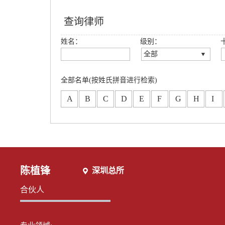
查询律师
姓名：
级别：
全部
全部
创始合伙人
全部名单(按姓氏拼音进行检索)
高级合伙人
A
B
C
D
E
F
G
H
I
合伙人
专职律师
分所合伙人
陈植锋
深圳总所
合伙人