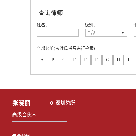
查询律师
姓名：
级别：
全部
全部
创始合伙人
全部名单(按姓氏拼音进行检索)
高级合伙人
A
B
C
D
E
F
G
H
I
合伙人
专职律师
分所合伙人
张晓丽
深圳总所
高级合伙人