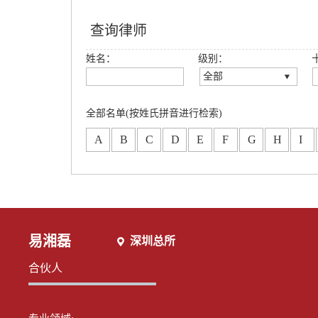
查询律师
姓名：
级别：
全部
全部
创始合伙人
全部名单(按姓氏拼音进行检索)
高级合伙人
A
B
C
D
E
F
G
H
I
合伙人
专职律师
分所合伙人
易湘磊
深圳总所
合伙人