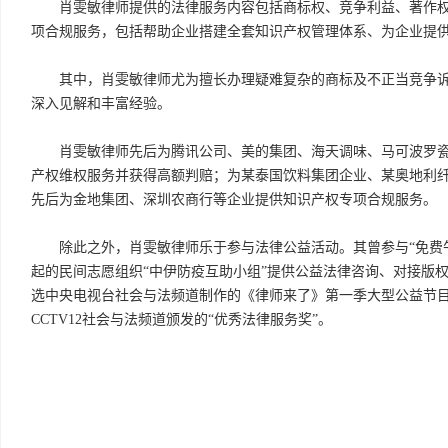
肖雯敏律师提供的法律服务内容包括商标权、竞争利益、著作
项合规服务，包括帮助企业搭建全套知识产权管理体系、为企业提
其中，肖雯敏律师尤为擅长办理疑难复杂的商标及不正当竞争
深入见解和丰富经验。
肖雯敏律师先后为腾讯公司、美的集团、海天调味、马可波罗
产权维权服务并获得高额判赔；为某泰国饮料集团企业、某奥地利
先后为金地集团、深圳农商行等企业提供知识产权专项合规服务。
除此之外，肖雯敏律师乐于参与法律公益活动。其曾参与“免费
起的民间志愿组织“中伊防疫互助小组”提供公益法律咨询、对接版
选中央电视台社会与法频道制作的《律师来了》第一季大型公益节
CCTV12社会与法频道颁发的“优秀法律服务奖”。