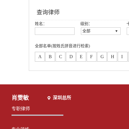
查询律师
姓名：
级别：
全部
全部
创始合伙人
全部名单(按姓氏拼音进行检索)
高级合伙人
A
B
C
D
E
F
G
H
I
合伙人
专职律师
分所合伙人
肖雯敏
深圳总所
专职律师