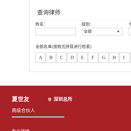
查询律师
姓名：
级别：
全部
全部
创始合伙人
全部名单(按姓氏拼音进行检索)
高级合伙人
A
B
C
D
E
F
G
H
I
合伙人
专职律师
分所合伙人
夏世友
深圳总所
高级合伙人