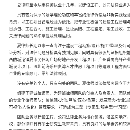
夏律师至今从事律师执业十几年，以建设工程、公司法律业务
具有较为深厚的法学理论功底和丰富的法律诉讼及非诉实践经验
背景，以工程项目管理经验为依托，把专业性极强的建设工程管理
目承包、工程合同、施工管理、签证索赔、工程鉴定、竣工验收、
关法律问题的熟练掌握及处理运用。
夏律师长期以来一直专注于建设工程勘察/设计/施工/监理及
证分析，对法律问题分析具有独到见解，同时具有很强的证据组织
西防城港镇夏市民休闲广场房地产开发工程项目、广州番禺光纤产
城设计项目、深圳前海乐居贵湾人才住房工程项目等建设工程方面
企业的专家顾问、常年法律顾问。
没有完美的个人，只有完美的团队。夏律师以法律服务建立于
组建了建诚律师团，为建诚律师团队的创始人及负责人。团队使
的专业化律师团队；价值观-忠信/笃敬/匠心/备至；发展理念-专业进
可视化/人性化）管理要求，打造成为三型（专家型/服务型/学习型
团队业务以建设工程、公司法律业务为核心领域，涵盖房地产
校，部分律师具有硕士研究生教育背景，具有良好的法学素养和较