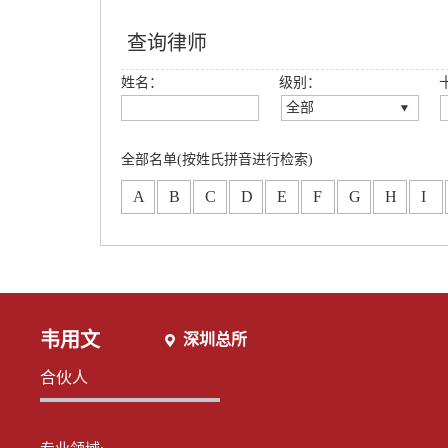
查询律师
姓名：
级别：
全部
全部
创始合伙人
全部名单(按姓氏拼音进行检索)
高级合伙人
A
B
C
D
E
F
G
H
I
合伙人
专职律师
分所合伙人
韦用文
深圳总所
合伙人