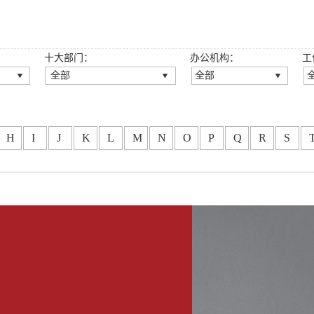
十大部门：
办公机构：
工
全部
全部
全部
全部
公司法律事务部
深圳总所
房地产与建设工程法律事
广州分所
H
I
J
K
L
M
N
O
P
Q
R
S
务部
龙岗分所
刑事法律事务部
重庆分所
知识产权法律事务部
西安分所
金融法律事务部
福州分所
劳动人事法律事务部
大连分所
政府法律事务部
龙华分所
婚姻家事与财富传承法律
坪山分所
事务部
光明分所
涉外法律事务部
东莞分所
争议解决法律事务部
郑州分所