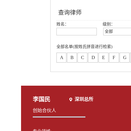
查询律师
姓名：
级别：
全部
全部
创始合伙人
全部名单(按姓氏拼音进行检索)
高级合伙人
A
B
C
D
E
F
G
合伙人
专职律师
分所合伙人
李国民
深圳总所
创始合伙人