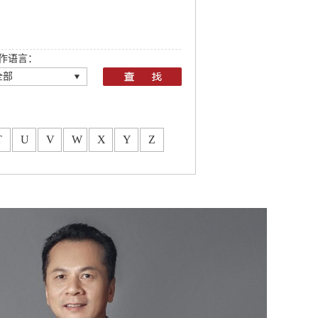
作语言：
全部
全部
T
U
V
W
X
Y
Z