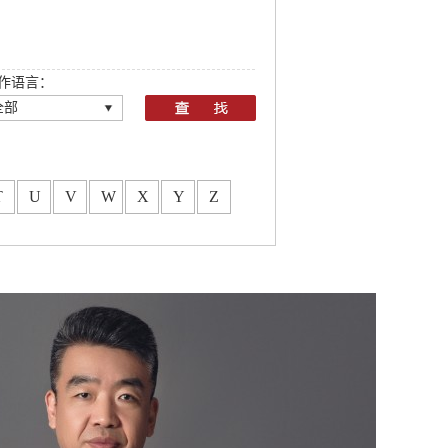
作语言：
全部
全部
T
U
V
W
X
Y
Z