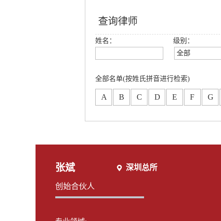
查询律师
姓名：
级别：
全部
全部
创始合伙人
全部名单(按姓氏拼音进行检索)
高级合伙人
A
B
C
D
E
F
G
合伙人
专职律师
分所合伙人
张斌
深圳总所
创始合伙人