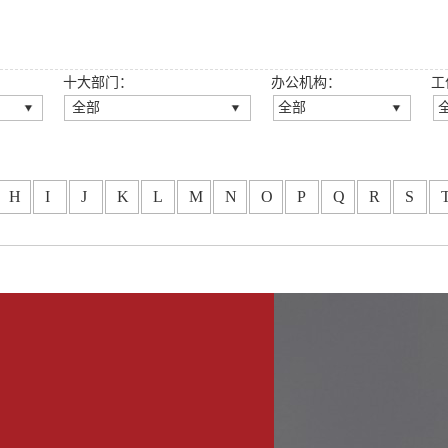
十大部门：
办公机构：
工
全部
全部
全部
全部
公司法律事务部
深圳总所
房地产与建设工程法律事
广州分所
H
I
J
K
L
M
N
O
P
Q
R
S
务部
龙岗分所
刑事法律事务部
重庆分所
知识产权法律事务部
西安分所
金融法律事务部
福州分所
劳动人事法律事务部
大连分所
政府法律事务部
龙华分所
婚姻家事与财富传承法律
坪山分所
事务部
光明分所
涉外法律事务部
东莞分所
争议解决法律事务部
郑州分所