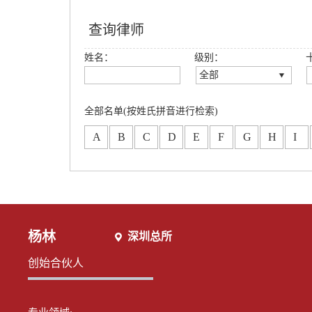
查询律师
姓名：
级别：
全部
全部
创始合伙人
全部名单(按姓氏拼音进行检索)
高级合伙人
A
B
C
D
E
F
G
H
I
合伙人
专职律师
分所合伙人
杨林
深圳总所
创始合伙人