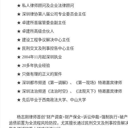
★
私人律师顾问及企业法律顾问
★
深圳律协第八届公司专业委员会主任
★
卓建所首届管委会副主任
★
卓建所高级合伙人
★
建设工程争议解决中心主任
★
民刑交叉及刑事控告中心主任
★
️2004年11月起深圳执业
★
20多年执业经验
★
只做有理的正义的案件
★
深圳都市频道《第一调解》、《第一现场》特邀嘉宾律师
★
深圳法治频道《法治时空》、《法观天下》特邀嘉宾律师
★
先后毕业于西南政法大学、中山大学
杨志刚律师首创“财产调查+财产保全+诉讼仲裁+强制执行+破
追债前置为全流程风险防控，尤其擅长通过民刑交叉及刑事控告解