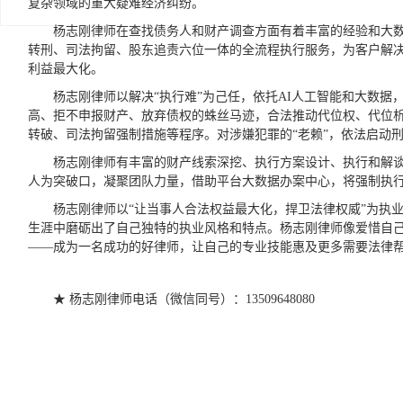
复杂领域的重大疑难经济纠纷。
杨志刚律师在查找债务人和财产调查方面有着丰富的经验和大
转刑、司法拘留、股东追责六位一体的全流程执行服务，为客户解
利益最大化。
杨志刚律师以解决“执行难”为己任，依托AI人工智能和大数据，
高、拒不申报财产、放弃债权的蛛丝马迹，合法推动代位权、代位
转破、司法拘留强制措施等程序。对涉嫌犯罪的“老赖”，依法启动
杨志刚律师有丰富的财产线索深挖、执行方案设计、执行和解
人为突破口，凝聚团队力量，借助平台大数据办案中心，将强制执
杨志刚律师以“让当事人合法权益最大化，捍卫法律权威”为执
生涯中磨砺出了自己独特的执业风格和特点。杨志刚律师像爱惜自
——成为一名成功的好律师，让自己的专业技能惠及更多需要法律
★ 杨志刚律师电话（微信同号）：13509648080