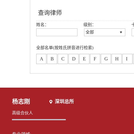
查询律师
姓名：
级别：
全部
全部
创始合伙人
全部名单(按姓氏拼音进行检索)
高级合伙人
A
B
C
D
E
F
G
H
I
合伙人
专职律师
分所合伙人
杨志刚
深圳总所
高级合伙人