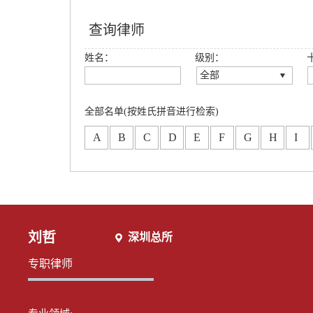
查询律师
姓名：
级别：
全部
全部
创始合伙人
全部名单(按姓氏拼音进行检索)
高级合伙人
A
B
C
D
E
F
G
H
I
合伙人
专职律师
分所合伙人
刘哲
深圳总所
专职律师