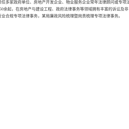
担任多家政府单位、房地产开发企业、物业服务企业常年法律顾问或专项
650余起，在房地产与建设工程、政府法律事务等领域拥有丰富的诉讼及非
行业合规专项法律事务，某局廉政风险梳理暨岗责梳理专项法律事务。