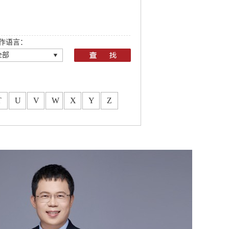
作语言：
全部
全部
T
U
V
W
X
Y
Z