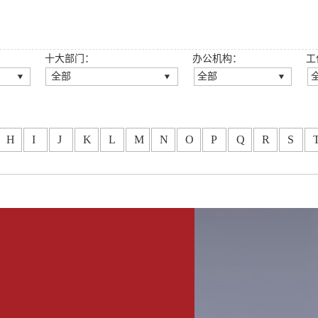
十大部门：
办公机构：
工
全部
全部
全部
全部
公司法律事务部
深圳总所
房地产与建设工程法律事
广州分所
H
I
J
K
L
M
N
O
P
Q
R
S
务部
龙岗分所
刑事法律事务部
重庆分所
知识产权法律事务部
西安分所
金融法律事务部
福州分所
劳动人事法律事务部
大连分所
政府法律事务部
龙华分所
婚姻家事与财富传承法律
坪山分所
事务部
光明分所
涉外法律事务部
东莞分所
争议解决法律事务部
郑州分所