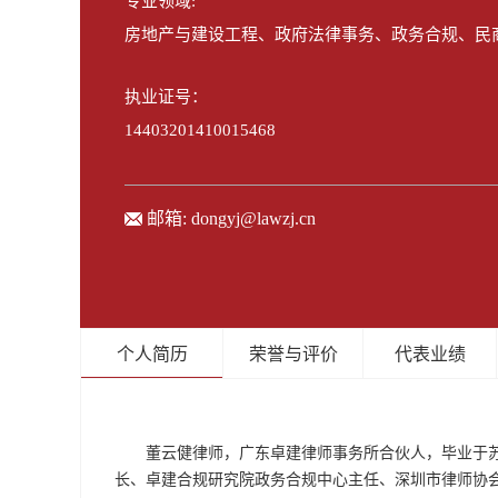
专业领域:
房地产与建设工程、政府法律事务、政务合规、民
执业证号：
14403201410015468
邮箱:
dongyj@lawzj.cn
个人简历
荣誉与评价
代表业绩
董云健律师，广东卓建律师事务所合伙人，毕业于
长、卓建合规研究院政务合规中心主任、深圳市律师协