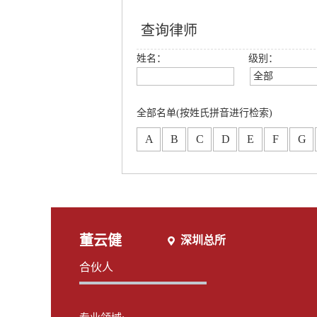
查询律师
姓名：
级别：
全部
全部
创始合伙人
全部名单(按姓氏拼音进行检索)
高级合伙人
A
B
C
D
E
F
G
合伙人
专职律师
分所合伙人
董云健
深圳总所
合伙人