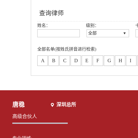
查询律师
姓名：
级别：
全部
全部
创始合伙人
全部名单(按姓氏拼音进行检索)
高级合伙人
A
B
C
D
E
F
G
H
I
合伙人
专职律师
分所合伙人
唐稳
深圳总所
高级合伙人