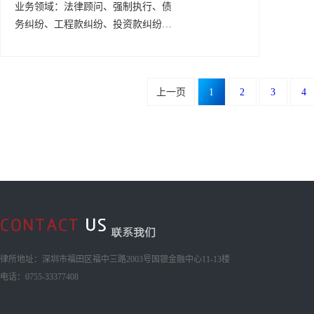
业务领域：
法律顾问、强制执行、债
务纠纷、工程款纠纷、投资款纠纷、
货款纠纷、借款纠纷、建设工程和房
地产
上一页
1
2
3
4
律所地址：深圳市福田区福中三路2003号国银金融中心11-13楼
电话：0755-33377408