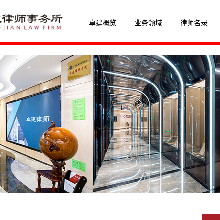
卓建概览
业务领域
律师名录