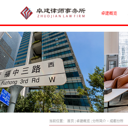
卓建概览
当前位置：
首页
|
卓建概览
|
分所简介
>
成都分所