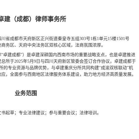
卓建（成都）律师事务所
省成都市天府新区正兴街道秦皇寺五组303号1栋1单元15楼1501号
央商务区、天府中央法务区双核心区域，法商氛围浓厚。
“卓建成都”）是卓建深耕国内西南市场的重要战略支点，也是卓建推进
总所于2025年5月9日与四川天府新区管委会签订合作协议，卓建成都于
总所的专业资源与品牌优势，与卓建重庆分所共同构建“成渝双核联动”机
效应，全面参与西南地区法律服务体系建设，助力地方经济高质量发展。
业务范围
⽂书起草；专业法律建议；参与重要会议；法律培训。