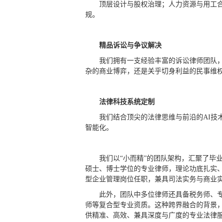
顶层设计与股权治理；人力资源与用工
规。
精品诉讼与争议解决
我们拥有⼀⽀经验丰富的诉讼律师团队
杂的商业博弈，还是关乎切身利益的民事维
法律科技系统定制
我们结合顶尖的法律思维与前沿的AI技
智能化。
我们以“小而精”的团队架构，汇聚了毕
硕士、博士学位的专业律师，理论功底扎实
型企业管理岗位任职，兼具司法实务与商业
此外，团队中多位律师还具备税务师、专
师等复合型专业资质。这种跨界融合的背景
供精准、高效、兼具深度与广度的专业法律